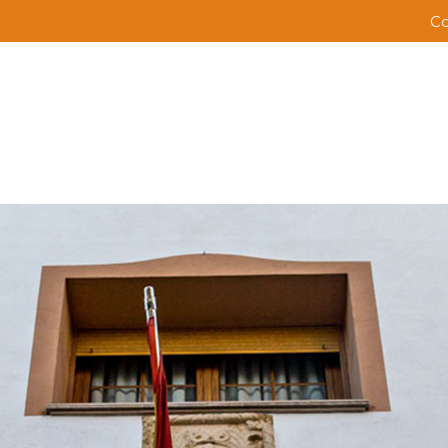
Vés
Co
Me
al
contingut
ba
sup