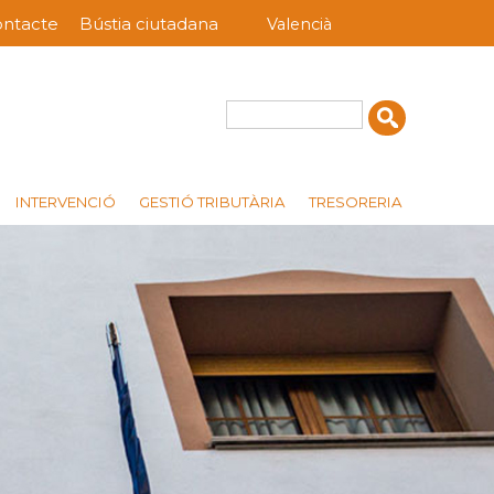
ntacte
Bústia ciutadana
Valencià
nú
rra
erior
Cerca
INTERVENCIÓ
GESTIÓ TRIBUTÀRIA
TRESORERIA