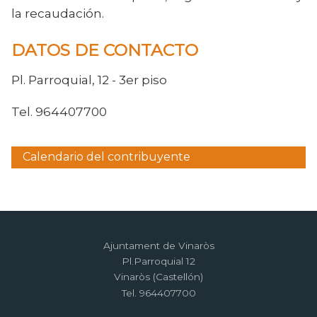
la recaudación.
DATOS DE CONTACTO
Pl. Parroquial, 12 - 3er piso
Tel. 964407700
Calendario del contribuyente
Menú
lateral
Ajuntament de Vinaròs
Pl.Parroquial 12
Vinaròs (Castellón)
Tel. 964407700