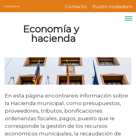
Servicios
Pasar
Contacto
Buzón ciudadano
Castellano
Menú
al
contenido
barra
Economía y
principal
superior
hacienda
En esta página encontrareis información sobre
la Hacienda municipal, como presupuestos,
proveedores, tributos, bonificaciones
ordenanzas fiscales, pagos, puesto que le
corresponde la gestión de los recursos
económicos municipales, la recaudación de