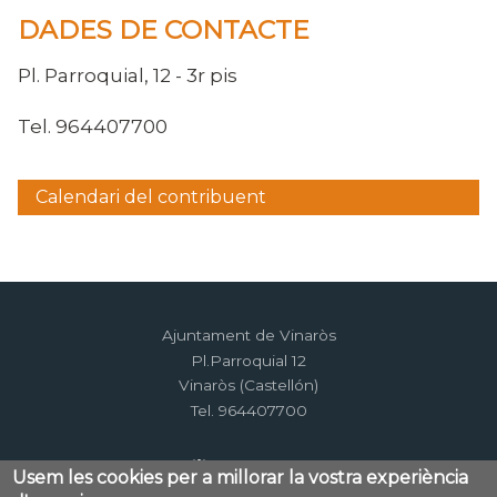
DADES DE CONTACTE
Pl. Parroquial, 12 - 3r pis
Tel. 964407700
Calendari del contribuent
Menú
lateral
Ajuntament de Vinaròs
Pl.Parroquial 12
Vinaròs (Castellón)
Tel. 964407700
Usem les cookies per a millorar la vostra experiència