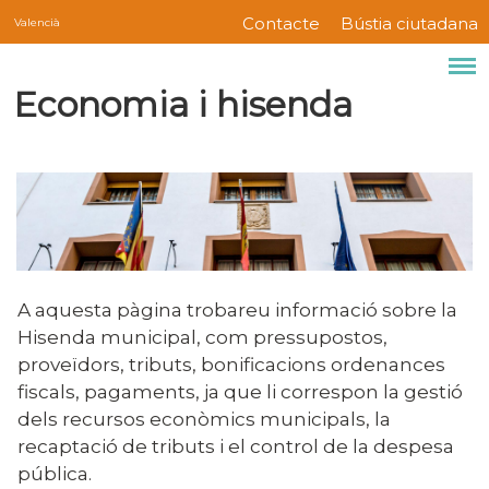
Servicios
Vés
Contacte
Bústia ciutadana
Valencià
Menú
al
contingut
barra
Economia i hisenda
superior
A aquesta pàgina trobareu informació sobre la
Hisenda municipal, com pressupostos,
proveïdors, tributs, bonificacions ordenances
fiscals, pagaments, ja que li correspon la gestió
dels recursos econòmics municipals, la
recaptació de tributs i el control de la despesa
pública.